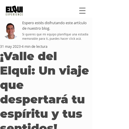
Espero estés disfrutando este artículo
de nuestro blog.
Si quieres que mi equipo planifique una estadía
memorable para ti, puedes hacer click acá.
31 may 2023
4 min de lectura
¡Valle del
Elqui: Un viaje
que
despertará tu
espíritu y tus
sentidos!