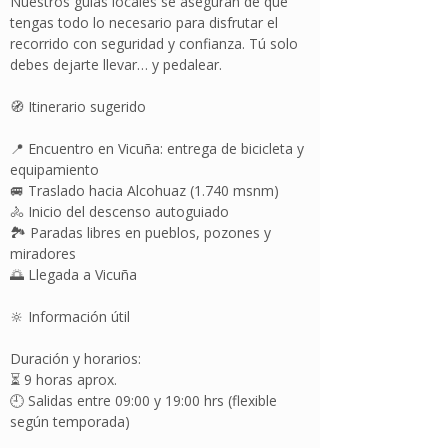
Nuestros guías locales se aseguran de que
tengas todo lo necesario para disfrutar el
recorrido con seguridad y confianza. Tú solo
debes dejarte llevar… y pedalear.
🧭 Itinerario sugerido
📍 Encuentro en Vicuña: entrega de bicicleta y
equipamiento
🚐 Traslado hacia Alcohuaz (1.740 msnm)
🚴 Inicio del descenso autoguiado
🏞️ Paradas libres en pueblos, pozones y
miradores
🌅 Llegada a Vicuña
🔆 Información útil
Duración y horarios:
⏳ 9 horas aprox.
🕘 Salidas entre 09:00 y 19:00 hrs (flexible
según temporada)