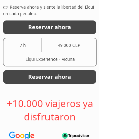
👉 Reserva ahora y siente la libertad del Elqui
en cada pedaleo.
Reservar ahora
49.000
pesos
7 h
7
49.000 CLP
chilenos
h
Elqui Experience - Vicuña
Reservar ahora
+10.000 viajeros ya
disfrutaron