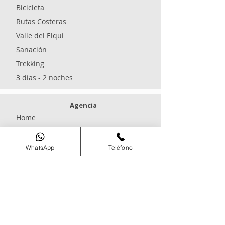
Bicicleta
Rutas Costeras
Valle del Elqui
Sanación
Trekking
3 días - 2 noches
Agencia
Home
Nosotros
Blog
WhatsApp
Teléfono
Reservar
Experiencias
Preguntas Frecuentes
Políticas de Cancelación
Políticas de Devolución