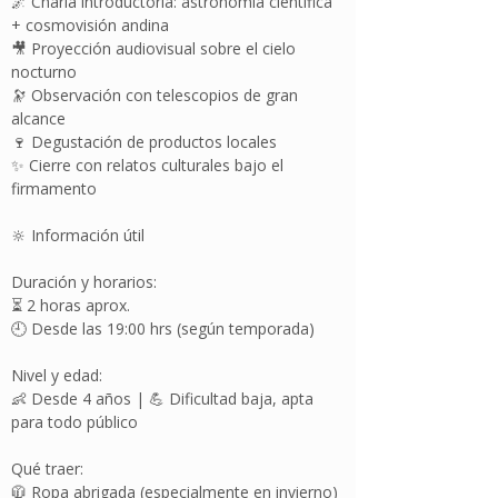
🌌 Charla introductoria: astronomía científica
+ cosmovisión andina
🎥 Proyección audiovisual sobre el cielo
nocturno
🔭 Observación con telescopios de gran
alcance
🍷 Degustación de productos locales
✨ Cierre con relatos culturales bajo el
firmamento
🔆 Información útil
Duración y horarios:
⏳ 2 horas aprox.
🕘 Desde las 19:00 hrs (según temporada)
Nivel y edad:
👶 Desde 4 años | 💪 Dificultad baja, apta
para todo público
Qué traer:
🧥 Ropa abrigada (especialmente en invierno)