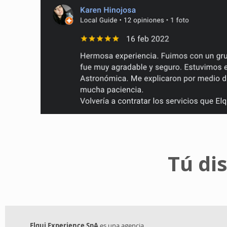
Tú di
Elqui Experience SpA
es una agencia