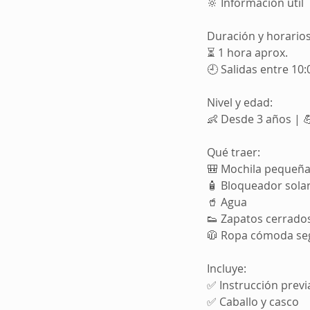
🔆 Información útil
Duración y horarios
⏳ 1 hora aprox.
🕘 Salidas entre 10:
Nivel y edad:
👶 Desde 3 años | 
Qué traer:
🎒 Mochila pequeñ
🧴 Bloqueador sola
🥤 Agua
👟 Zapatos cerrado
🧥 Ropa cómoda s
Incluye:
✅ Instrucción previ
✅ Caballo y casco