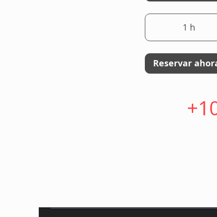
1 h
1
Reservar ahor
+10