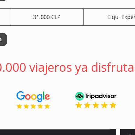
31.000
pesos
31.000 CLP
Elqui Expe
chilenos
a
.000 viajeros ya disfrut