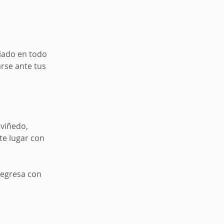
uiado en todo
arse ante tus
 viñedo,
te lugar con
regresa con