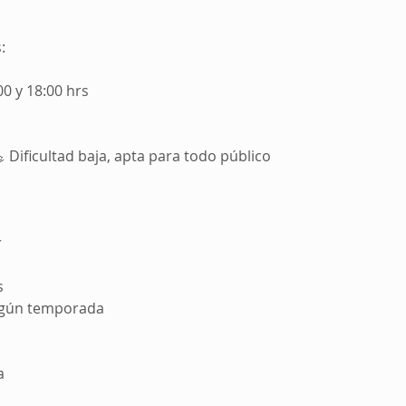
:
00 y 18:00 hrs
 Dificultad baja, apta para todo público
a
r
s
egún temporada
a