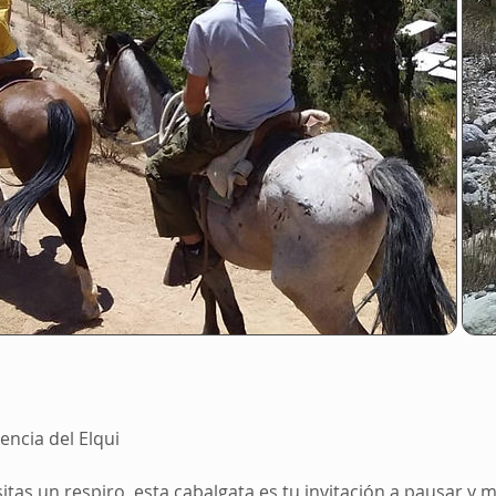
encia del Elqui
itas un respiro, esta cabalgata es tu invitación a pausar y 