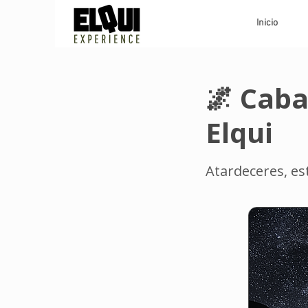
Inicio
🌌 Caba
Elqui
Atardeceres, est