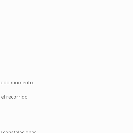
n todo momento.
 el recorrido
 y constelaciones