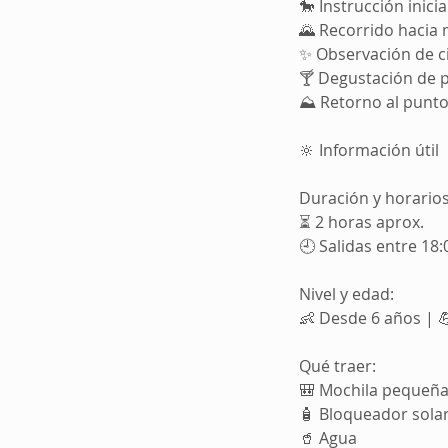
🐎 Instrucción inici
🌄 Recorrido hacia 
✨ Observación de ci
🍸 Degustación de p
⛰️ Retorno al punt
🔆 Información útil
Duración y horarios
⏳ 2 horas aprox.
🕘 Salidas entre 18
Nivel y edad:
👶 Desde 6 años | 
Qué traer:
🎒 Mochila pequeñ
🧴 Bloqueador solar 
🥤 Agua