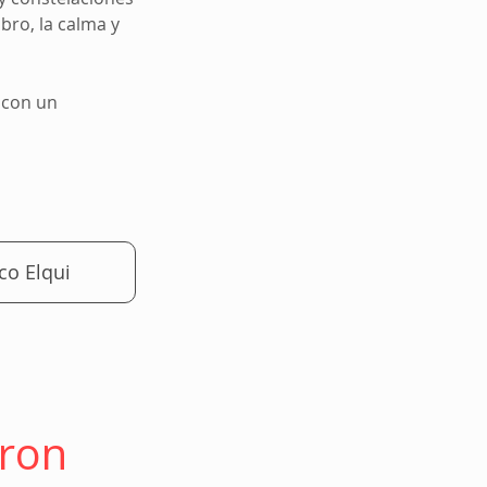
bro, la calma y
a con un
co Elqui
aron