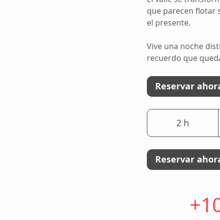
que parecen flotar s
el presente.
Vive una noche disti
recuerdo que queda
Reservar ahor
2 h
2
h
Reservar ahor
+10