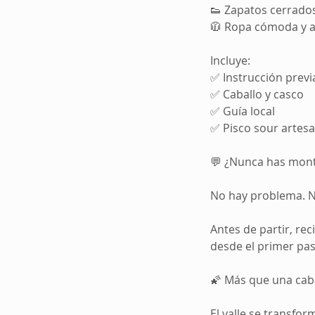
👟 Zapatos cerrado
🧥 Ropa cómoda y a
Incluye:
✅ Instrucción previ
✅ Caballo y casco
✅ Guía local
✅ Pisco sour artesa
💬 ¿Nunca has mon
No hay problema. N
Antes de partir, rec
desde el primer paso
🌠 Más que una caba
El valle se transfor