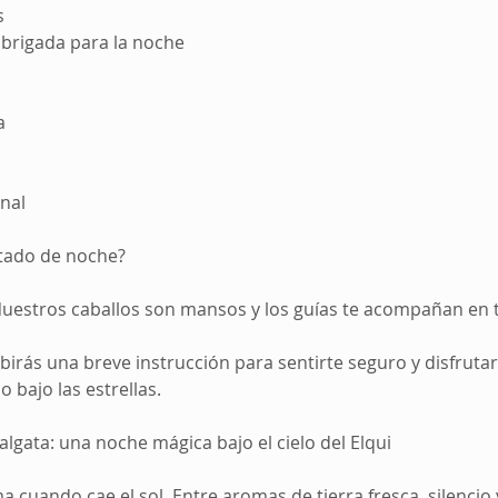
s
brigada para la noche
a
nal
tado de noche?
uestros caballos son mansos y los guías te acompañan e
ibirás una breve instrucción para sentirte seguro y disfrutar
 bajo las estrellas.
lgata: una noche mágica bajo el cielo del Elqui
ma cuando cae el sol. Entre aromas de tierra fresca, silencio