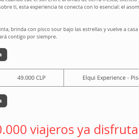
obre ti, esta experiencia te conecta con lo esencial: el asom
nta, brinda con pisco sour bajo las estrellas y vuelve a cas
rá contigo por siempre.
a
49.000
pesos
49.000 CLP
Elqui Experience - Pis
chilenos
a
.000 viajeros ya disfrut