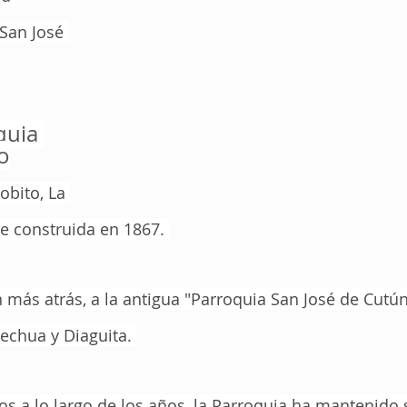
San José 
quia 
o
obito, La 
ue construida en 1867. 
 más atrás, a la antigua "Parroquia San José de Cutún
echua y Diaguita. 
os a lo largo de los años, la Parroquia ha mantenido 