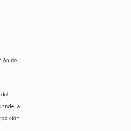
ción de 
 
 del 
donde la 
tradición 
ya 