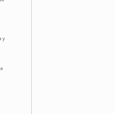
 y 
a 
 