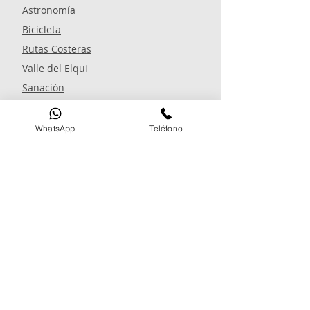
Astronomía
Bicicleta
Rutas Costeras
Valle del Elqui
Sanación
Trekking
3 días - 2 noches
WhatsApp
Teléfono
Agencia
Home
Nosotros
Blog
Reservar
Experiencias
Preguntas Frecuentes
Políticas de Cancelación