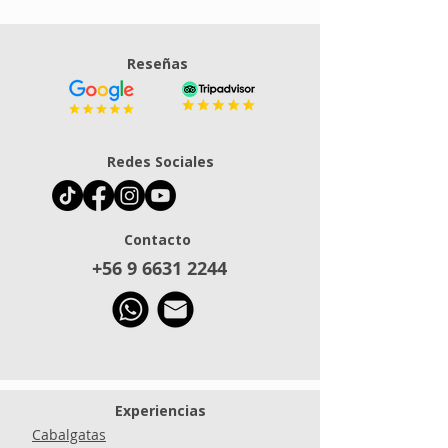
Reseñas
Atractivos gratuitos
Origen ener
Redes Sociales
y de bajo costo en el
del Valle del 
Valle del Elqui: guía
entre mito, 
2025
y espirituali
Contacto
+56 9 6631 2244
Experiencias
Cabalgatas