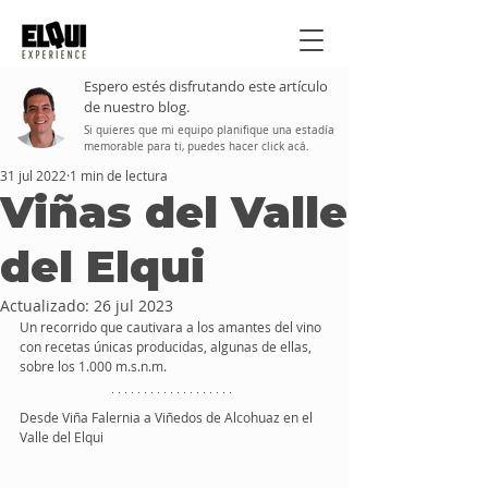
Espero estés disfrutando este artículo
de nuestro blog.
Si quieres que mi equipo planifique una estadía
memorable para ti, puedes hacer click acá.
31 jul 2022
1 min de lectura
Viñas del Valle
del Elqui
Actualizado:
26 jul 2023
Un recorrido que cautivara a los amantes del vino 
con recetas únicas producidas, algunas de ellas, 
sobre los 1.000 m.s.n.m.
Desde Viña Falernia a Viñedos de Alcohuaz en el 
Valle del Elqui